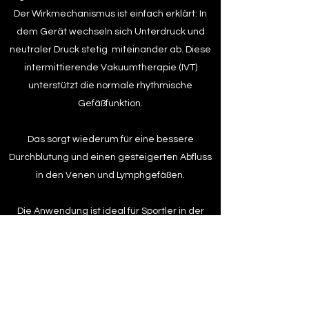
Der Wirkmechanismus ist einfach erklärt: In
dem Gerät wechseln sich Unterdruck und
neutraler Druck stetig miteinander ab. Diese
intermittierende Vakuumtherapie (IVT)
unterstützt die normale rhythmische
Gefäßfunktion.
Das sorgt wiederum für eine bessere
Durchblutung und einen gesteigerten Abfluss
in den Venen und Lymphgefäßen.
Die Anwendung ist ideal für Sportler in der
Regenerierung, Rehabilitation oder zu
Präventivzwecken.
FEEL THE PERFORMANCE